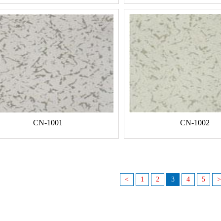
CN-1001
CN-1002
<
1
2
3
4
5
>